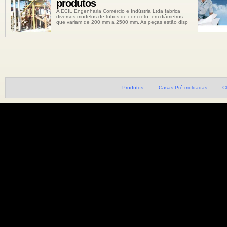
produtos
A ECIL Engenharia Comércio e Indústria Ltda fabrica
diversos modelos de tubos de concreto, em diâmetros
que variam de 200 mm a 2500 mm. As peças estão disp
Produtos
Casas Pré-moldadas
C